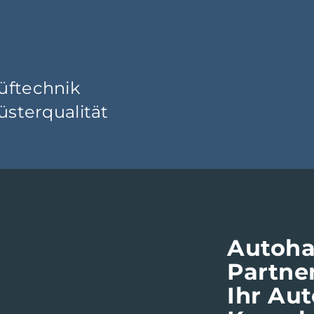
üftechnik
rüsterqualität
Autoha
Partne
Ihr Aut