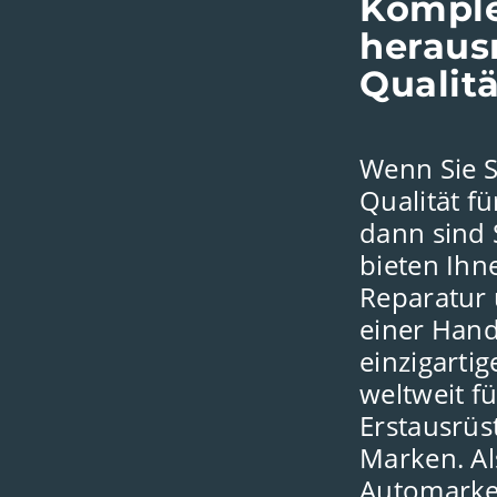
Komple
heraus
Qualitä
Wenn Sie S
Qualität fü
dann sind S
bieten Ihn
Reparatur
einer Hand
einzigarti
weltweit f
Erstausrüst
Marken. Als
Automarke