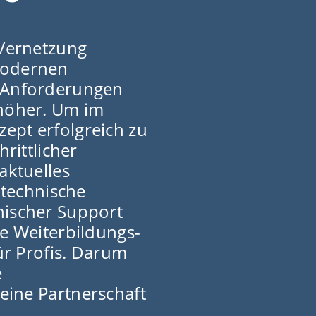
Vernetzung
modernen
 Anforderungen
 höher. Um im
ept erfolgreich zu
hrittlicher
aktuelles
 technische
nischer Support
ie Weiterbildungs-
r Profis. Darum
e
ine Partnerschaft