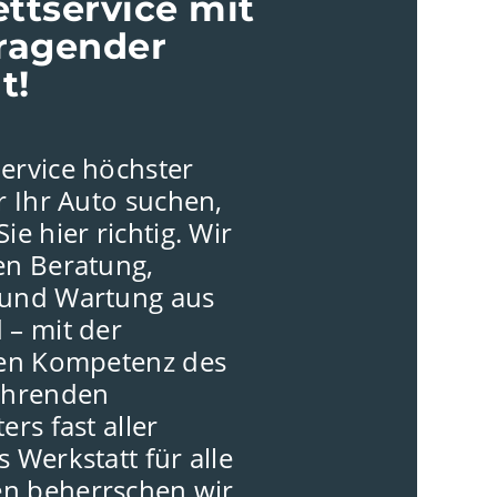
ttservice mit
ragender
t!
ervice höchster
r Ihr Auto suchen,
ie hier richtig. Wir
en Beratung,
 und Wartung aus
 – mit der
gen Kompetenz des
ührenden
ers fast aller
 Werkstatt für alle
n beherrschen wir