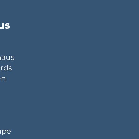
us
haus
rds
en
upe