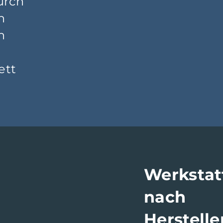
urch
n
n
ett
Werkstat
nach
Herstell