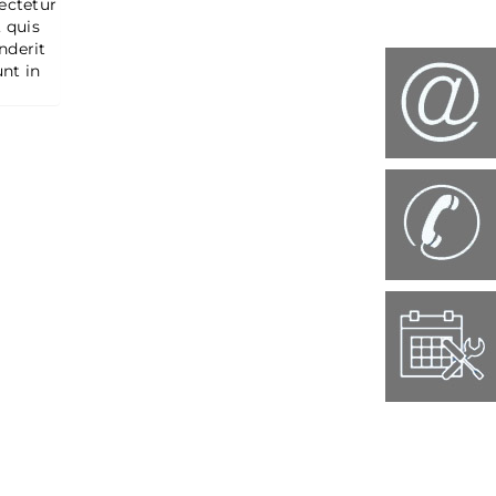
sectetur
 quis
nderit
unt in