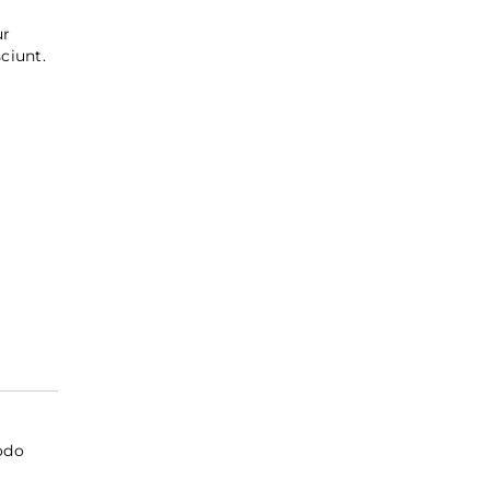
ur
ciunt.
odo