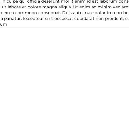
 in culpa qui officia deserunt mollit anim id est laborum con
t ut labore et dolore magna aliqua. Ut enim ad minim veniam,
uip ex ea commodo consequat. Duis aute irure dolor in reprehe
lla pariatur. Excepteur sint occaecat cupidatat non proident, s
orum