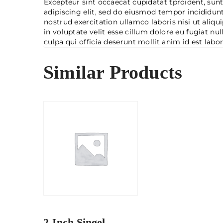
Excepteur sint occaecat cupidatat tproident, sunt
adipiscing elit, sed do eiusmod tempor incididun
nostrud exercitation ullamco laboris nisi ut aliq
in voluptate velit esse cillum dolore eu fugiat nu
culpa qui officia deserunt mollit anim id est lab
Similar Products
2-Inch Singel